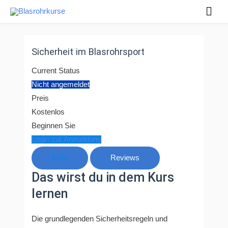
Zum
Hau
Inhalt
springen
Sicherheit im Blasrohrsport
Current Status
Nicht angemeldet
Preis
Kostenlos
Beginnen Sie
Login zur Anmeldung
Kurs
Reviews
Das wirst du in dem Kurs
lernen
Die grundlegenden Sicherheitsregeln und